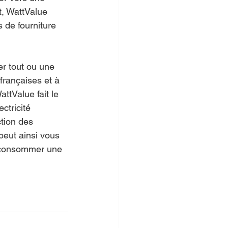
, WattValue 
 de fourniture 
er tout ou une 
rançaises et à 
attValue fait le 
ctricité 
tion des 
peut ainsi vous 
à consommer une 