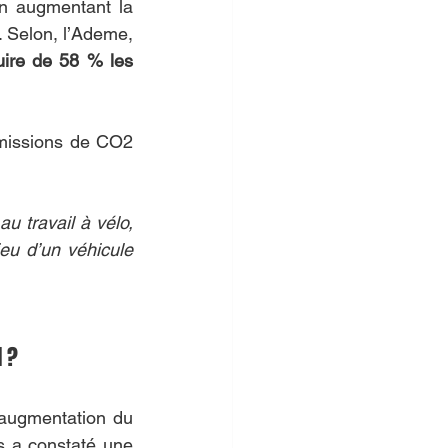
En augmentant la 
. Selon, l’Ademe, 
duire de 58 % les 
 émissions de CO2 
u travail à vélo, 
u d’un véhicule 
l ?
augmentation du 
 a constaté une 