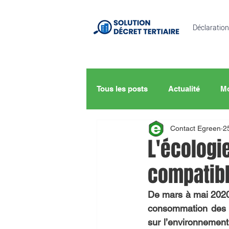
Déclaration
Tous les posts
Actualité
Mo
Contact Egreen
2
L'écologie
compatibl
De mars à mai 2020
consommation des in
sur l’environnement