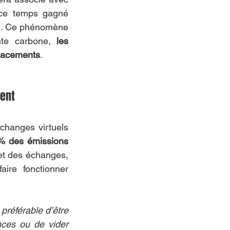
 ce temps gagné 
il. Ce phénomène 
nte carbone, 
les 
placements
.
ent 
changes virtuels 
% des émissions 
 et des échanges, 
ire fonctionner 
préférable d’être 
nces ou de vider 