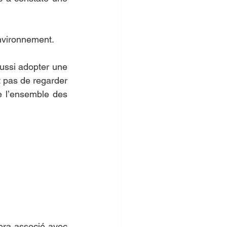
nvironnement. 
aussi adopter une 
it pas de regarder 
 l’ensemble des 
era associé avec 